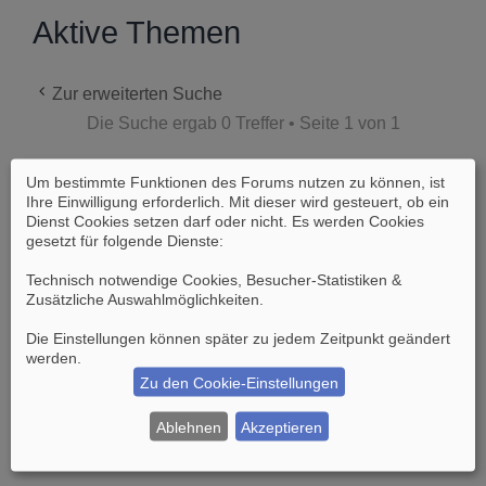
Aktive Themen
Zur erweiterten Suche
Die Suche ergab 0 Treffer • Seite
1
von
1
Um bestimmte Funktionen des Forums nutzen zu können, ist
Es wurden keine passenden Ergebnisse
Ihre Einwilligung erforderlich. Mit dieser wird gesteuert, ob ein
gefunden.
Dienst Cookies setzen darf oder nicht. Es werden Cookies
gesetzt für folgende Dienste:
Die Suche ergab 0 Treffer • Seite
1
von
1
Technisch notwendige Cookies, Besucher-Statistiken &
Zusätzliche Auswahlmöglichkeiten
.
Gehe zu
Die Einstellungen können später zu jedem Zeitpunkt geändert
werden.
Zu den Cookie-Einstellungen
Suche
Erweiterte Suche
Ablehnen
Akzeptieren