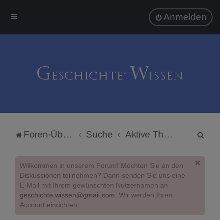
Anmelden
S
Foren-Übersicht
Suche
Aktive Themen
u
c
Willkommen in unserem Forum! Möchten Sie an den
h
Diskussionen teilnehmen? Dann senden Sie uns eine
E-Mail mit Ihrem gewünschten Nutzernamen an
e
geschichte.wissen@gmail.com
. Wir werden Ihren
Account einrichten.