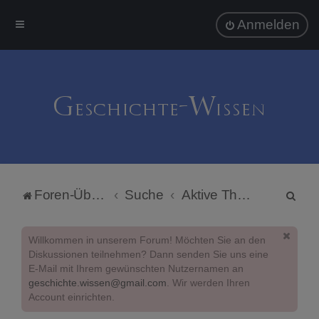
Anmelden
S
Foren-Übersicht
Suche
Aktive Themen
u
c
Willkommen in unserem Forum! Möchten Sie an den
h
Diskussionen teilnehmen? Dann senden Sie uns eine
E-Mail mit Ihrem gewünschten Nutzernamen an
e
geschichte.wissen@gmail.com
. Wir werden Ihren
Account einrichten.