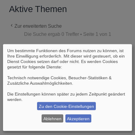
Aktive Themen
Zur erweiterten Suche
Die Suche ergab 0 Treffer • Seite
1
von
1
Um bestimmte Funktionen des Forums nutzen zu können, ist
Es wurden keine passenden Ergebnisse
Ihre Einwilligung erforderlich. Mit dieser wird gesteuert, ob ein
gefunden.
Dienst Cookies setzen darf oder nicht. Es werden Cookies
gesetzt für folgende Dienste:
Die Suche ergab 0 Treffer • Seite
1
von
1
Technisch notwendige Cookies, Besucher-Statistiken &
Zusätzliche Auswahlmöglichkeiten
.
Gehe zu
Die Einstellungen können später zu jedem Zeitpunkt geändert
werden.
Zu den Cookie-Einstellungen
Suche
Erweiterte Suche
Ablehnen
Akzeptieren