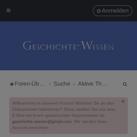
Anmelden
S
Foren-Übersicht
Suche
Aktive Themen
u
c
Willkommen in unserem Forum! Möchten Sie an den
h
Diskussionen teilnehmen? Dann senden Sie uns eine
E-Mail mit Ihrem gewünschten Nutzernamen an
e
geschichte.wissen@gmail.com
. Wir werden Ihren
Account einrichten.