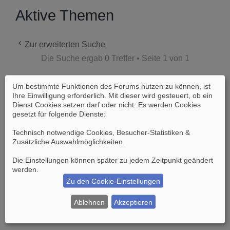
Aktive Themen
Zur erweiterten Suche
Die Suche ergab 0 Treffer • Seite
1
von
1
Um bestimmte Funktionen des Forums nutzen zu können, ist
Es wurden keine passenden Ergebnisse
Ihre Einwilligung erforderlich. Mit dieser wird gesteuert, ob ein
gefunden.
Dienst Cookies setzen darf oder nicht. Es werden Cookies
gesetzt für folgende Dienste:
Die Suche ergab 0 Treffer • Seite
1
von
1
Technisch notwendige Cookies, Besucher-Statistiken &
Zusätzliche Auswahlmöglichkeiten
.
Gehe zu
Die Einstellungen können später zu jedem Zeitpunkt geändert
werden.
Zu den Cookie-Einstellungen
Suche
Erweiterte Suche
Ablehnen
Akzeptieren