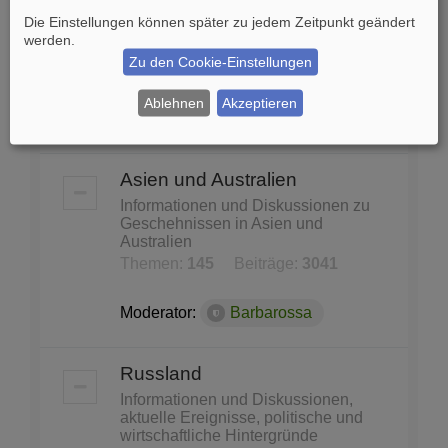
und Konferenzen
Die Einstellungen können später zu jedem Zeitpunkt geändert
United Nations, Nato, WHO, Unicef,
werden.
Unesco...
Zu den Cookie-Einstellungen
Themen:
87
Beiträge:
1140
Ablehnen
Akzeptieren
Moderator:
Barbarossa
Asien und Australien
Informationen und Diskussionen zu
Geschehnissen in Asien und
Australien
Themen:
145
Beiträge:
3041
Moderator:
Barbarossa
Russland
Informationen und Diskussionen,
aktuelle Ereignisse, politische und
wirtschaftliche Hintergründe