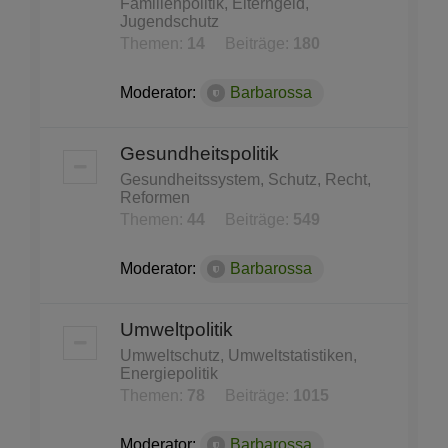
Familienpolitik, Elterngeld,
Jugendschutz
Themen:
14
Beiträge:
180
Moderator:
Barbarossa
Gesundheitspolitik
Gesundheitssystem, Schutz, Recht,
Reformen
Themen:
44
Beiträge:
549
Moderator:
Barbarossa
Umweltpolitik
Umweltschutz, Umweltstatistiken,
Energiepolitik
Themen:
78
Beiträge:
1015
Moderator:
Barbarossa