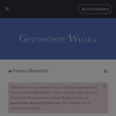
Anmelden
S
Foren-Übersicht
u
c
Willkommen in unserem Forum! Möchten Sie an den
h
Diskussionen teilnehmen? Dann senden Sie uns eine
E-Mail mit Ihrem gewünschten Nutzernamen an
e
geschichte.wissen@gmail.com
. Wir werden Ihren
Account einrichten.