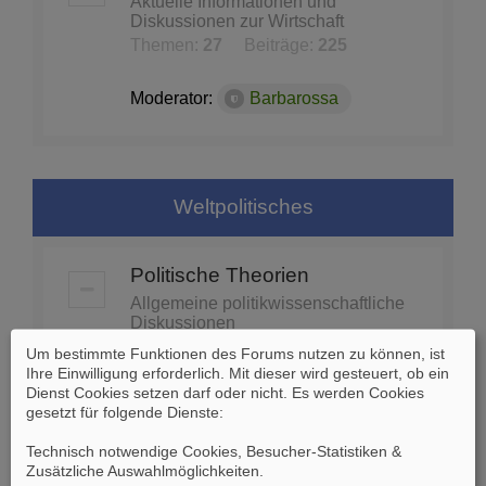
Aktuelle Informationen und
Diskussionen zur Wirtschaft
Themen:
27
Beiträge:
225
Moderator:
Barbarossa
Weltpolitisches
Politische Theorien
Allgemeine politikwissenschaftliche
Diskussionen
Themen:
74
Beiträge:
1453
Um bestimmte Funktionen des Forums nutzen zu können, ist
Ihre Einwilligung erforderlich. Mit dieser wird gesteuert, ob ein
Dienst Cookies setzen darf oder nicht. Es werden Cookies
Moderator:
Barbarossa
gesetzt für folgende Dienste:
Technisch notwendige Cookies, Besucher-Statistiken &
Globale Politik - Organisationen
Zusätzliche Auswahlmöglichkeiten
.