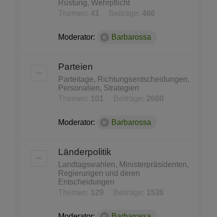
Rüstung, Wehrpflicht
Themen:
41
Beiträge:
486
Moderator:
Barbarossa
Parteien
Parteitage, Richtungsentscheidungen,
Personalien, Strategien
Themen:
101
Beiträge:
2680
Moderator:
Barbarossa
Länderpolitik
Landtagswahlen, Ministerpräsidenten,
Regierungen und deren
Entscheidungen
Themen:
129
Beiträge:
1536
Moderator:
Barbarossa