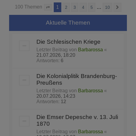
100 Themen
1
…
2
3
4
5
10
Seite
1
von
10
Nächst
Aktuelle Themen
Die Schlesischen Kriege
Letzter Beitrag von
Barbarossa
«
21.07.2026, 18:20
Antworten:
6
Die Kolonialplitik Brandenburg-
Preußens
Letzter Beitrag von
Barbarossa
«
20.07.2026, 14:23
Antworten:
12
Die Emser Depesche v. 13. Juli
1870
Letzter Beitrag von
Barbarossa
«