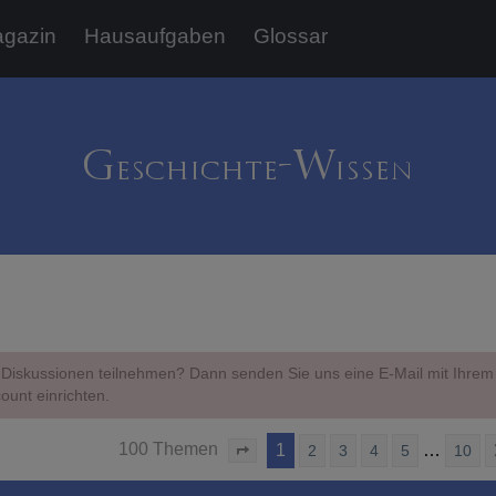
gazin
Hausaufgaben
Glossar
Diskussionen teilnehmen? Dann senden Sie uns eine E-Mail mit Ihr
ount einrichten.
100 Themen
1
…
2
3
4
5
10
Seite
1
von
10