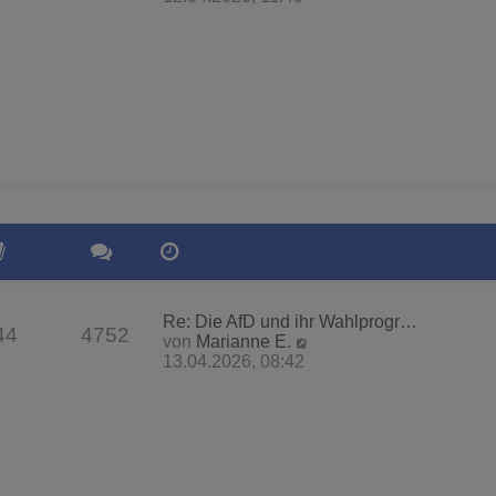
u
e
s
t
e
r
B
e
i
t
r
a
g
Re: Die AfD und ihr Wahlprogr…
44
4752
N
von
Marianne E.
e
13.04.2026, 08:42
u
e
s
t
e
r