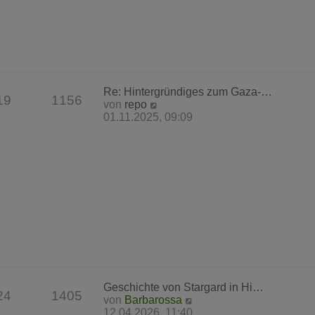
r
B
e
i
t
r
a
Re: Hintergründiges zum Gaza-…
g
19
1156
N
von
repo
e
01.11.2025, 09:09
u
e
s
t
e
r
B
e
i
t
r
a
g
Geschichte von Stargard in Hi…
24
1405
N
von
Barbarossa
e
12.04.2026, 11:40