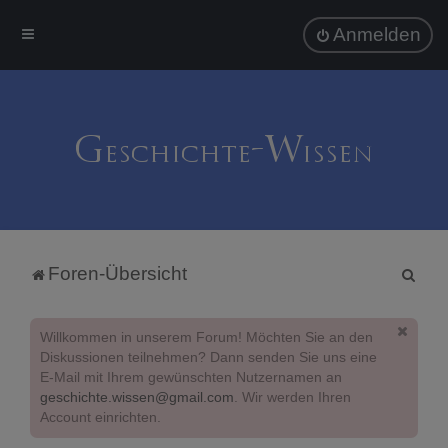
Anmelden
S
Foren-Übersicht
u
c
Willkommen in unserem Forum! Möchten Sie an den
h
Diskussionen teilnehmen? Dann senden Sie uns eine
E-Mail mit Ihrem gewünschten Nutzernamen an
e
geschichte.wissen@gmail.com
. Wir werden Ihren
Account einrichten.