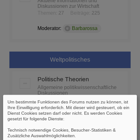
Aktuelle Informationen und
Diskussionen zur Wirtschaft
Themen:
27
Beiträge:
225
Moderator:
Barbarossa
Weltpolitisches
Politische Theorien
Allgemeine politikwissenschaftliche
Diskussionen
Themen:
74
Beiträge:
1453
Um bestimmte Funktionen des Forums nutzen zu können, ist
Ihre Einwilligung erforderlich. Mit dieser wird gesteuert, ob ein
Dienst Cookies setzen darf oder nicht. Es werden Cookies
Moderator:
Barbarossa
gesetzt für folgende Dienste:
Technisch notwendige Cookies, Besucher-Statistiken &
Globale Politik - Organisationen
Zusätzliche Auswahlmöglichkeiten
.