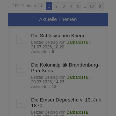
100 Themen
1
…
2
3
4
5
10
Seite
1
von
10
Nächst
Aktuelle Themen
Die Schlesischen Kriege
Letzter Beitrag von
Barbarossa
«
21.07.2026, 18:20
Antworten:
6
Die Kolonialplitik Brandenburg-
Preußens
Letzter Beitrag von
Barbarossa
«
20.07.2026, 14:23
Antworten:
12
Die Emser Depesche v. 13. Juli
1870
Letzter Beitrag von
Barbarossa
«