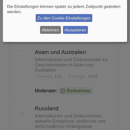
und Konferenzen
Die Einstellungen können später zu jedem Zeitpunkt geändert
United Nations, Nato, WHO, Unicef,
werden.
Unesco...
Zu den Cookie-Einstellungen
Themen:
87
Beiträge:
1140
Ablehnen
Akzeptieren
Moderator:
Barbarossa
Asien und Australien
Informationen und Diskussionen zu
Geschehnissen in Asien und
Australien
Themen:
145
Beiträge:
3041
Moderator:
Barbarossa
Russland
Informationen und Diskussionen,
aktuelle Ereignisse, politische und
wirtschaftliche Hintergründe