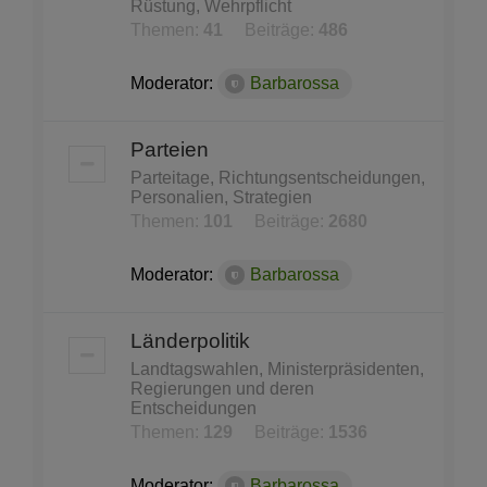
Rüstung, Wehrpflicht
Themen:
41
Beiträge:
486
Moderator:
Barbarossa
Parteien
Parteitage, Richtungsentscheidungen,
Personalien, Strategien
Themen:
101
Beiträge:
2680
Moderator:
Barbarossa
Länderpolitik
Landtagswahlen, Ministerpräsidenten,
Regierungen und deren
Entscheidungen
Themen:
129
Beiträge:
1536
Moderator:
Barbarossa