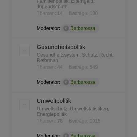
Familienpolitik, Elterngeld,
Jugendschutz
Themen:
14
Beiträge:
180
Moderator:
Barbarossa
Gesundheitspolitik
Gesundheitssystem, Schutz, Recht,
Reformen
Themen:
44
Beiträge:
549
Moderator:
Barbarossa
Umweltpolitik
Umweltschutz, Umweltstatistiken,
Energiepolitik
Themen:
78
Beiträge:
1015
Moderator:
Barbarossa