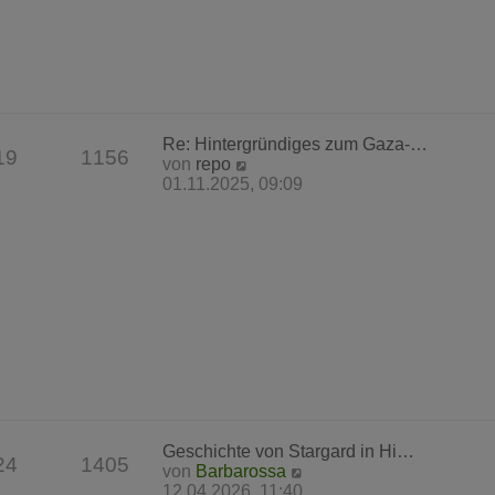
r
B
e
i
t
r
a
Re: Hintergründiges zum Gaza-…
g
19
1156
N
von
repo
e
01.11.2025, 09:09
u
e
s
t
e
r
B
e
i
t
r
a
g
Geschichte von Stargard in Hi…
24
1405
N
von
Barbarossa
e
12.04.2026, 11:40