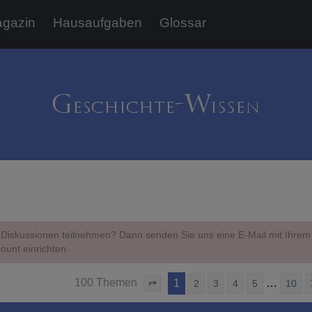
gazin
Hausaufgaben
Glossar
Diskussionen teilnehmen? Dann senden Sie uns eine E-Mail mit Ihr
ount einrichten.
100 Themen
1
…
2
3
4
5
10
Seite
1
von
10