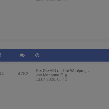
u
e
s
t
e
r
B
e
i
t
r
a
g
Re: Die AfD und ihr Wahlprogr…
44
4752
N
von
Marianne E.
e
13.04.2026, 08:42
u
e
s
t
e
r