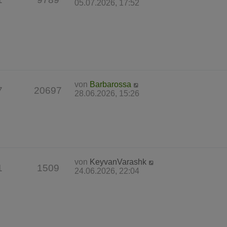
05.07.2026, 17:52
von
Barbarossa
7
20697
28.06.2026, 15:26
von
KeyvanVarashk
1
1509
24.06.2026, 22:04