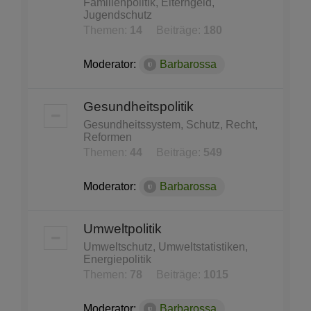
Familienpolitik, Elterngeld,
Jugendschutz
Themen:
14
Beiträge:
180
Moderator:
Barbarossa
Gesundheitspolitik
Gesundheitssystem, Schutz, Recht,
Reformen
Themen:
44
Beiträge:
549
Moderator:
Barbarossa
Umweltpolitik
Umweltschutz, Umweltstatistiken,
Energiepolitik
Themen:
78
Beiträge:
1015
Moderator:
Barbarossa