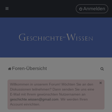
Anmelden
S
Foren-Übersicht
u
c
Willkommen in unserem Forum! Möchten Sie an den
h
Diskussionen teilnehmen? Dann senden Sie uns eine
E-Mail mit Ihrem gewünschten Nutzernamen an
e
geschichte.wissen@gmail.com
. Wir werden Ihren
Account einrichten.