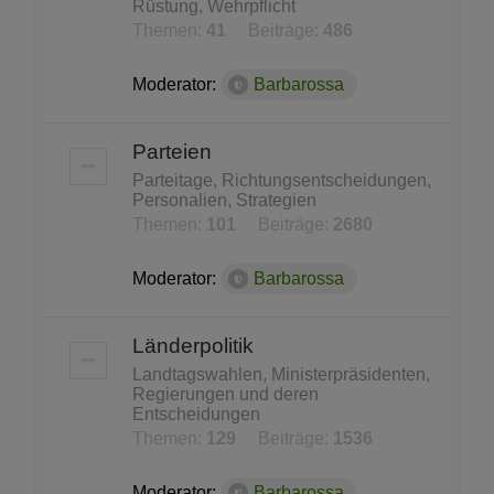
Rüstung, Wehrpflicht
Themen:
41
Beiträge:
486
Moderator:
Barbarossa
Parteien
Parteitage, Richtungsentscheidungen,
Personalien, Strategien
Themen:
101
Beiträge:
2680
Moderator:
Barbarossa
Länderpolitik
Landtagswahlen, Ministerpräsidenten,
Regierungen und deren
Entscheidungen
Themen:
129
Beiträge:
1536
Moderator:
Barbarossa