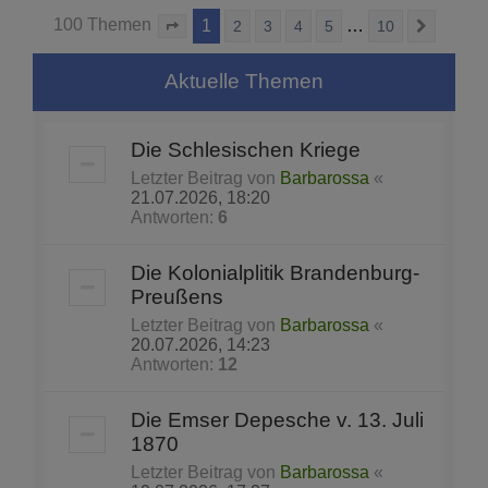
100 Themen
1
…
2
3
4
5
10
Seite
1
von
10
Nächst
Aktuelle Themen
Die Schlesischen Kriege
Letzter Beitrag von
Barbarossa
«
21.07.2026, 18:20
Antworten:
6
Die Kolonialplitik Brandenburg-
Preußens
Letzter Beitrag von
Barbarossa
«
20.07.2026, 14:23
Antworten:
12
Die Emser Depesche v. 13. Juli
1870
Letzter Beitrag von
Barbarossa
«