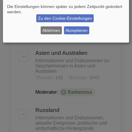
und Konferenzen
Die Einstellungen können später zu jedem Zeitpunkt geändert
United Nations, Nato, WHO, Unicef,
werden.
Unesco...
Zu den Cookie-Einstellungen
Themen:
87
Beiträge:
1140
Ablehnen
Akzeptieren
Moderator:
Barbarossa
Asien und Australien
Informationen und Diskussionen zu
Geschehnissen in Asien und
Australien
Themen:
145
Beiträge:
3041
Moderator:
Barbarossa
Russland
Informationen und Diskussionen,
aktuelle Ereignisse, politische und
wirtschaftliche Hintergründe