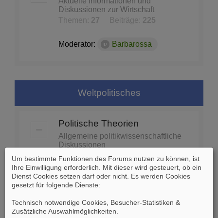
Aktuelle Informationen und
Diskussionen zur Wirtschaft
Themen:
27
Beiträge:
225
Moderator:
Barbarossa
Weltpolitisches
Politische Theorien
Allgemeine politikwissenschaftliche
Diskussionen
Themen:
74
Beiträge:
1453
Um bestimmte Funktionen des Forums nutzen zu können, ist
Ihre Einwilligung erforderlich. Mit dieser wird gesteuert, ob ein
Dienst Cookies setzen darf oder nicht. Es werden Cookies
Moderator:
Barbarossa
gesetzt für folgende Dienste:
Technisch notwendige Cookies, Besucher-Statistiken &
Globale Politik - Organisationen
Zusätzliche Auswahlmöglichkeiten
.