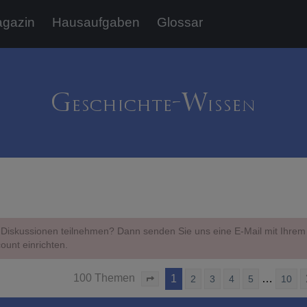
gazin
Hausaufgaben
Glossar
Diskussionen teilnehmen? Dann senden Sie uns eine E-Mail mit Ihr
ount einrichten.
100 Themen
1
…
2
3
4
5
10
Seite
1
von
10