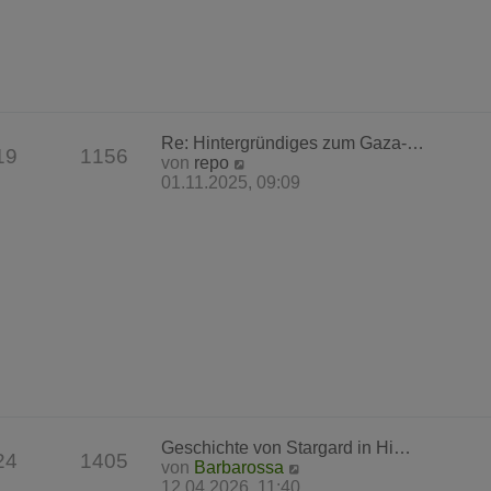
r
B
e
i
t
r
a
Re: Hintergründiges zum Gaza-…
g
19
1156
N
von
repo
e
01.11.2025, 09:09
u
e
s
t
e
r
B
e
i
t
r
a
g
Geschichte von Stargard in Hi…
24
1405
N
von
Barbarossa
e
12.04.2026, 11:40