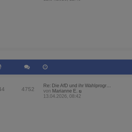
u
e
s
t
e
r
B
e
i
t
r
a
g
Re: Die AfD und ihr Wahlprogr…
44
4752
N
von
Marianne E.
e
13.04.2026, 08:42
u
e
s
t
e
r