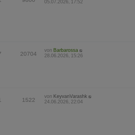
05.07.2026, 17:52
von
Barbarossa
7
20704
28.06.2026, 15:26
von
KeyvanVarashk
1
1522
24.06.2026, 22:04