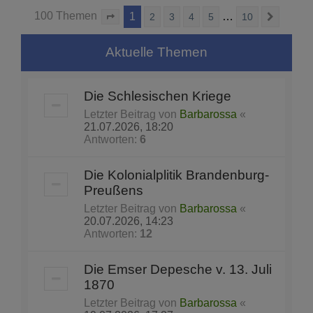
100 Themen
1
…
2
3
4
5
10
Seite
1
von
10
Nächst
Aktuelle Themen
Die Schlesischen Kriege
Letzter Beitrag von
Barbarossa
«
21.07.2026, 18:20
Antworten:
6
Die Kolonialplitik Brandenburg-
Preußens
Letzter Beitrag von
Barbarossa
«
20.07.2026, 14:23
Antworten:
12
Die Emser Depesche v. 13. Juli
1870
Letzter Beitrag von
Barbarossa
«