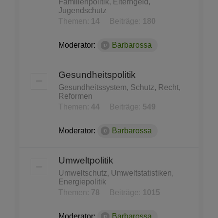
Familienpolitik, Elterngeld,
Jugendschutz
Themen:
14
Beiträge:
180
Moderator:
Barbarossa
Gesundheitspolitik
Gesundheitssystem, Schutz, Recht,
Reformen
Themen:
44
Beiträge:
549
Moderator:
Barbarossa
Umweltpolitik
Umweltschutz, Umweltstatistiken,
Energiepolitik
Themen:
78
Beiträge:
1015
Moderator:
Barbarossa