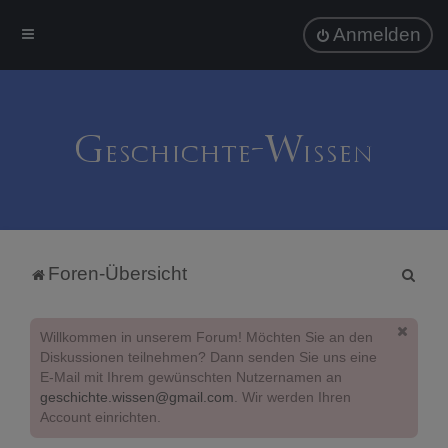
Anmelden
S
Foren-Übersicht
u
c
Willkommen in unserem Forum! Möchten Sie an den
h
Diskussionen teilnehmen? Dann senden Sie uns eine
E-Mail mit Ihrem gewünschten Nutzernamen an
e
geschichte.wissen@gmail.com
. Wir werden Ihren
Account einrichten.