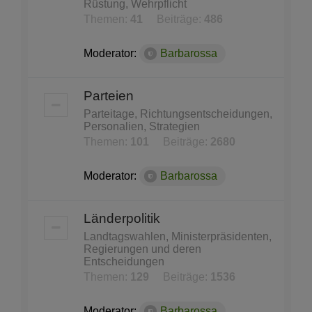
Rüstung, Wehrpflicht
Themen:
41
Beiträge:
486
Moderator:
Barbarossa
Parteien
Parteitage, Richtungsentscheidungen,
Personalien, Strategien
Themen:
101
Beiträge:
2680
Moderator:
Barbarossa
Länderpolitik
Landtagswahlen, Ministerpräsidenten,
Regierungen und deren
Entscheidungen
Themen:
129
Beiträge:
1536
Moderator:
Barbarossa