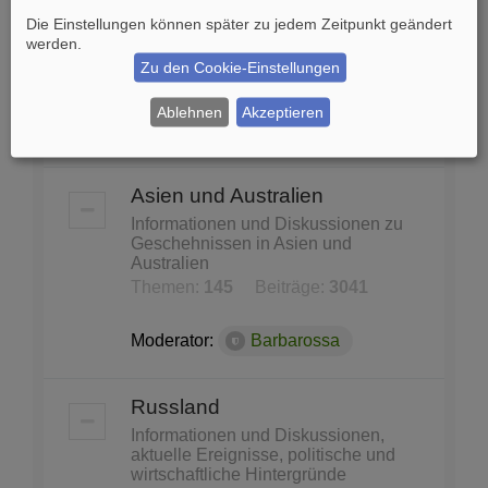
und Konferenzen
Die Einstellungen können später zu jedem Zeitpunkt geändert
United Nations, Nato, WHO, Unicef,
werden.
Unesco...
Zu den Cookie-Einstellungen
Themen:
87
Beiträge:
1140
Ablehnen
Akzeptieren
Moderator:
Barbarossa
Asien und Australien
Informationen und Diskussionen zu
Geschehnissen in Asien und
Australien
Themen:
145
Beiträge:
3041
Moderator:
Barbarossa
Russland
Informationen und Diskussionen,
aktuelle Ereignisse, politische und
wirtschaftliche Hintergründe