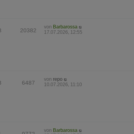
von
Barbarossa
8
20382
17.07.2026, 12:55
von
repo
3
6487
10.07.2026, 11:10
von
Barbarossa
1
9772