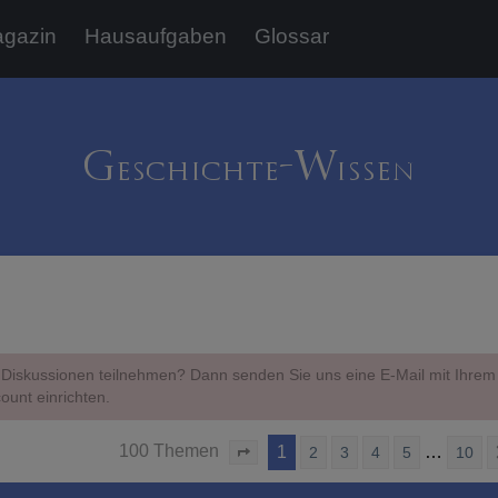
gazin
Hausaufgaben
Glossar
Diskussionen teilnehmen? Dann senden Sie uns eine E-Mail mit Ihr
ount einrichten.
100 Themen
1
…
2
3
4
5
10
Seite
1
von
10