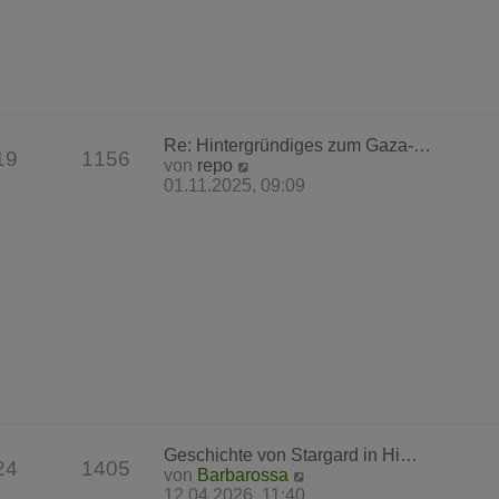
r
B
e
i
t
r
a
Re: Hintergründiges zum Gaza-…
g
19
1156
N
von
repo
e
01.11.2025, 09:09
u
e
s
t
e
r
B
e
i
t
r
a
g
Geschichte von Stargard in Hi…
24
1405
N
von
Barbarossa
e
12.04.2026, 11:40