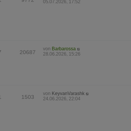
05.07.2026, 17:52
von
Barbarossa
7
20687
28.06.2026, 15:26
von
KeyvanVarashk
1
1503
24.06.2026, 22:04