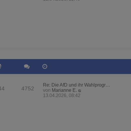
u
e
s
t
e
r
B
e
i
t
r
a
g
Re: Die AfD und ihr Wahlprogr…
44
4752
N
von
Marianne E.
e
13.04.2026, 08:42
u
e
s
t
e
r