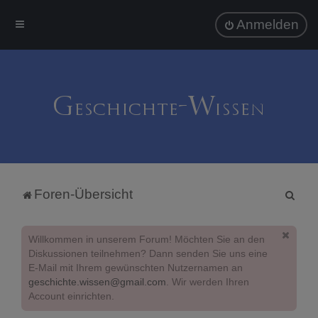
Anmelden
S
Foren-Übersicht
u
c
Willkommen in unserem Forum! Möchten Sie an den
h
Diskussionen teilnehmen? Dann senden Sie uns eine
E-Mail mit Ihrem gewünschten Nutzernamen an
e
geschichte.wissen@gmail.com
. Wir werden Ihren
Account einrichten.