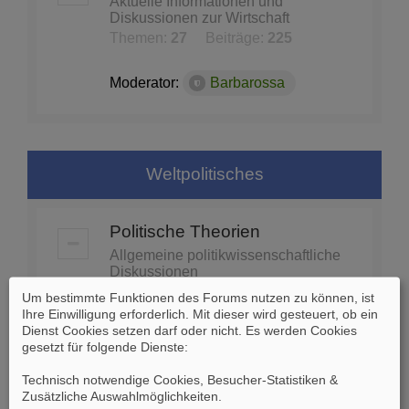
Aktuelle Informationen und
Diskussionen zur Wirtschaft
Themen:
27
Beiträge:
225
Moderator:
Barbarossa
Weltpolitisches
Politische Theorien
Allgemeine politikwissenschaftliche
Diskussionen
Themen:
74
Beiträge:
1453
Um bestimmte Funktionen des Forums nutzen zu können, ist
Ihre Einwilligung erforderlich. Mit dieser wird gesteuert, ob ein
Dienst Cookies setzen darf oder nicht. Es werden Cookies
Moderator:
Barbarossa
gesetzt für folgende Dienste:
Technisch notwendige Cookies, Besucher-Statistiken &
Globale Politik - Organisationen
Zusätzliche Auswahlmöglichkeiten
.