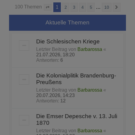
100 Themen
1
…
2
3
4
5
10
Seite
1
von
10
Nächst
Aktuelle Themen
Die Schlesischen Kriege
Letzter Beitrag von
Barbarossa
«
21.07.2026, 18:20
Antworten:
6
Die Kolonialplitik Brandenburg-
Preußens
Letzter Beitrag von
Barbarossa
«
20.07.2026, 14:23
Antworten:
12
Die Emser Depesche v. 13. Juli
1870
Letzter Beitrag von
Barbarossa
«