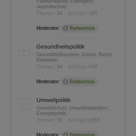
Familienpolitik, Elterngeld,
Jugendschutz
Themen:
14
Beiträge:
180
Moderator:
Barbarossa
Gesundheitspolitik
Gesundheitssystem, Schutz, Recht,
Reformen
Themen:
44
Beiträge:
549
Moderator:
Barbarossa
Umweltpolitik
Umweltschutz, Umweltstatistiken,
Energiepolitik
Themen:
78
Beiträge:
1015
Moderator:
Barbarossa