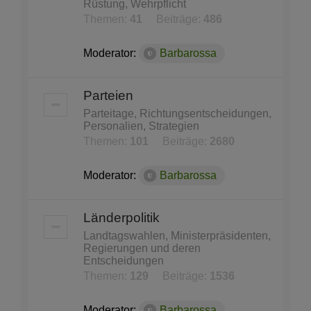
Rüstung, Wehrpflicht
Themen:
41
Beiträge:
486
Moderator:
Barbarossa
Parteien
Parteitage, Richtungsentscheidungen,
Personalien, Strategien
Themen:
101
Beiträge:
2680
Moderator:
Barbarossa
Länderpolitik
Landtagswahlen, Ministerpräsidenten,
Regierungen und deren
Entscheidungen
Themen:
129
Beiträge:
1536
Moderator:
Barbarossa