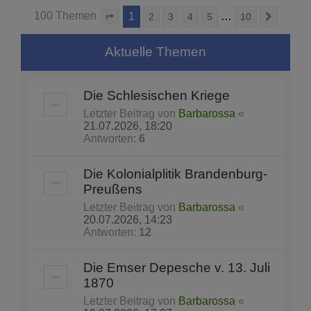
100 Themen
1
…
2
3
4
5
10
Seite
1
von
10
Nächst
Aktuelle Themen
Die Schlesischen Kriege
Letzter Beitrag von
Barbarossa
«
21.07.2026, 18:20
Antworten:
6
Die Kolonialplitik Brandenburg-
Preußens
Letzter Beitrag von
Barbarossa
«
20.07.2026, 14:23
Antworten:
12
Die Emser Depesche v. 13. Juli
1870
Letzter Beitrag von
Barbarossa
«