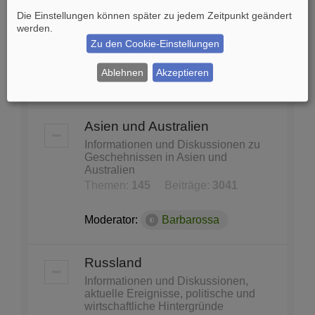
und Konferenzen
Die Einstellungen können später zu jedem Zeitpunkt geändert
United Nations, Nato, WHO, Unicef,
werden.
Unesco...
Zu den Cookie-Einstellungen
Themen:
87
Beiträge:
1140
Ablehnen
Akzeptieren
Moderator:
Barbarossa
Asien und Australien
Informationen und Diskussionen zu
Geschehnissen in Asien und
Australien
Themen:
145
Beiträge:
3041
Moderator:
Barbarossa
Russland
Informationen und Diskussionen,
aktuelle Ereignisse, politische und
wirtschaftliche Hintergründe