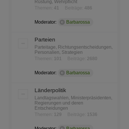
Rüstung, Wehrpflicht
Themen:
41
Beiträge:
486
Moderator:
Barbarossa
Parteien
Parteitage, Richtungsentscheidungen,
Personalien, Strategien
Themen:
101
Beiträge:
2680
Moderator:
Barbarossa
Länderpolitik
Landtagswahlen, Ministerpräsidenten,
Regierungen und deren
Entscheidungen
Themen:
129
Beiträge:
1536
Moderator:
Barbarossa