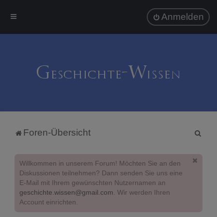
Anmelden
S
Foren-Übersicht
u
c
Willkommen in unserem Forum! Möchten Sie an den
h
Diskussionen teilnehmen? Dann senden Sie uns eine
E-Mail mit Ihrem gewünschten Nutzernamen an
e
geschichte.wissen@gmail.com
. Wir werden Ihren
Account einrichten.