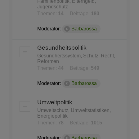
Familienpolitik, Elterngeld,
Jugendschutz
Themen:
14
Beiträge:
180
Moderator:
Barbarossa
Gesundheitspolitik
Gesundheitssystem, Schutz, Recht,
Reformen
Themen:
44
Beiträge:
549
Moderator:
Barbarossa
Umweltpolitik
Umweltschutz, Umweltstatistiken,
Energiepolitik
Themen:
78
Beiträge:
1015
Moderator:
Barbarossa