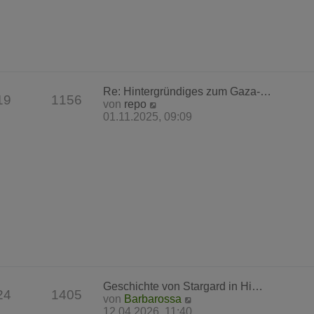
r
B
e
i
t
r
a
Re: Hintergründiges zum Gaza-…
g
19
1156
N
von
repo
e
01.11.2025, 09:09
u
e
s
t
e
r
B
e
i
t
r
a
g
Geschichte von Stargard in Hi…
24
1405
N
von
Barbarossa
e
12.04.2026, 11:40