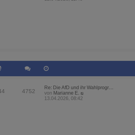
u
e
s
t
e
r
B
e
i
t
r
a
g
Re: Die AfD und ihr Wahlprogr…
44
4752
N
von
Marianne E.
e
13.04.2026, 08:42
u
e
s
t
e
r