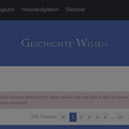
gazin
Hausaufgaben
Glossar
Diskussionen teilnehmen? Dann senden Sie uns eine E-Mail mit Ihr
ount einrichten.
100 Themen
1
…
2
3
4
5
10
Seite
1
von
10