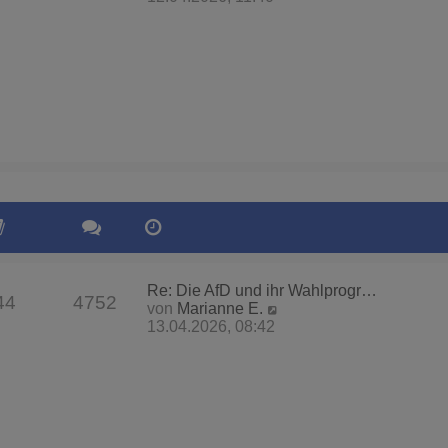
u
e
s
t
e
r
B
e
i
t
r
a
g
Re: Die AfD und ihr Wahlprogr…
44
4752
N
von
Marianne E.
e
13.04.2026, 08:42
u
e
s
t
e
r