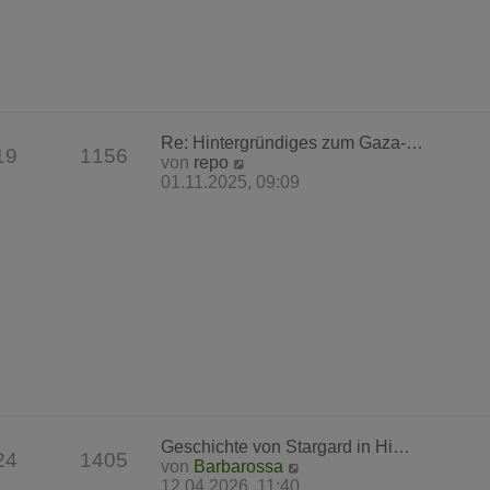
r
B
e
i
t
r
a
Re: Hintergründiges zum Gaza-…
g
19
1156
N
von
repo
e
01.11.2025, 09:09
u
e
s
t
e
r
B
e
i
t
r
a
g
Geschichte von Stargard in Hi…
24
1405
N
von
Barbarossa
e
12.04.2026, 11:40