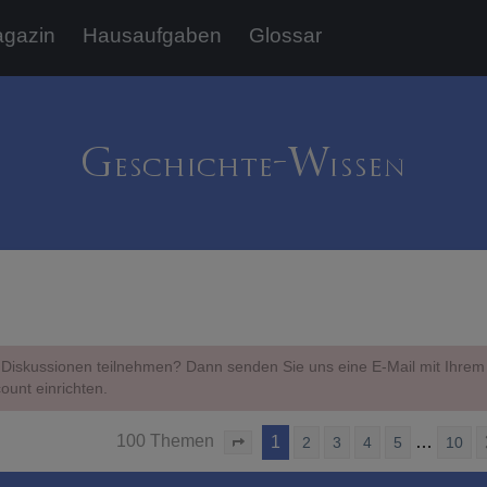
gazin
Hausaufgaben
Glossar
Diskussionen teilnehmen? Dann senden Sie uns eine E-Mail mit Ihr
ount einrichten.
100 Themen
1
…
2
3
4
5
10
Seite
1
von
10