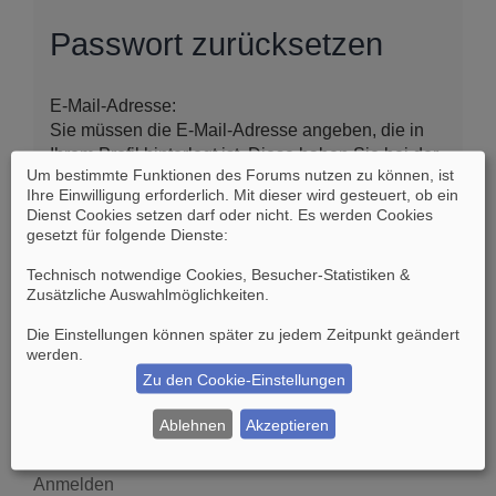
Passwort zurücksetzen
E-Mail-Adresse:
Sie müssen die E-Mail-Adresse angeben, die in
Ihrem Profil hinterlegt ist. Diese haben Sie bei der
Um bestimmte Funktionen des Forums nutzen zu können, ist
Registrierung angegeben oder nachträglich in
Ihre Einwilligung erforderlich. Mit dieser wird gesteuert, ob ein
Ihrem persönlichen Bereich geändert.
Dienst Cookies setzen darf oder nicht. Es werden Cookies
gesetzt für folgende Dienste:
Technisch notwendige Cookies, Besucher-Statistiken &
Zusätzliche Auswahlmöglichkeiten
.
Die Einstellungen können später zu jedem Zeitpunkt geändert
werden.
Zu den Cookie-Einstellungen
Suche
Erweiterte Suche
Ablehnen
Akzeptieren
Anmelden