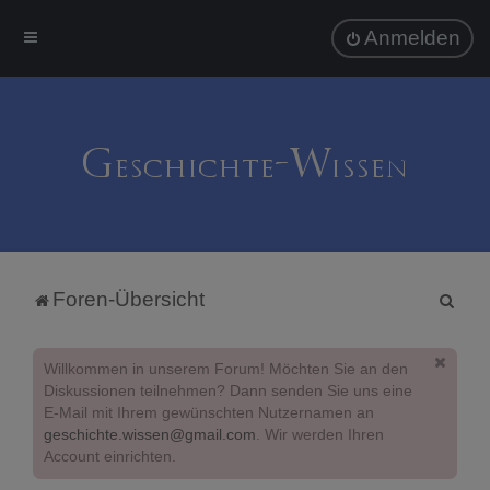
Anmelden
S
Foren-Übersicht
u
c
Willkommen in unserem Forum! Möchten Sie an den
h
Diskussionen teilnehmen? Dann senden Sie uns eine
E-Mail mit Ihrem gewünschten Nutzernamen an
e
geschichte.wissen@gmail.com
. Wir werden Ihren
Account einrichten.