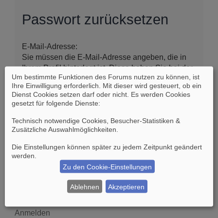
Passwort zurücksetzen
E-Mail-Adresse:
Sie müssen die E-Mail-Adresse angeben, die in
Ihrem Profil hinterlegt ist. Diese haben Sie bei der
Um bestimmte Funktionen des Forums nutzen zu können, ist
Registrierung angegeben oder nachträglich in
Ihre Einwilligung erforderlich. Mit dieser wird gesteuert, ob ein
Ihrem persönlichen Bereich geändert.
Dienst Cookies setzen darf oder nicht. Es werden Cookies
gesetzt für folgende Dienste:
Technisch notwendige Cookies, Besucher-Statistiken &
Zusätzliche Auswahlmöglichkeiten
.
Die Einstellungen können später zu jedem Zeitpunkt geändert
werden.
Zu den Cookie-Einstellungen
Suche
Erweiterte Suche
Ablehnen
Akzeptieren
Anmelden