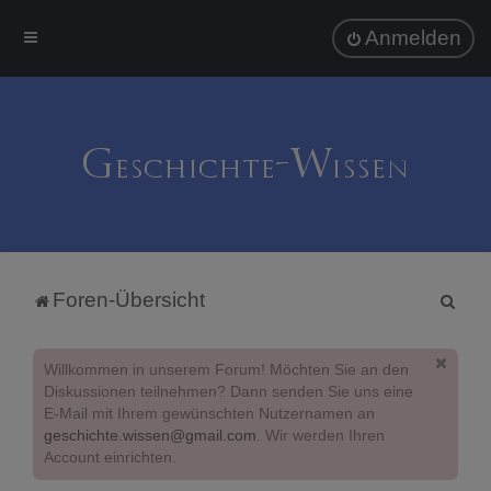
Anmelden
S
Foren-Übersicht
u
c
Willkommen in unserem Forum! Möchten Sie an den
h
Diskussionen teilnehmen? Dann senden Sie uns eine
E-Mail mit Ihrem gewünschten Nutzernamen an
e
geschichte.wissen@gmail.com
. Wir werden Ihren
Account einrichten.