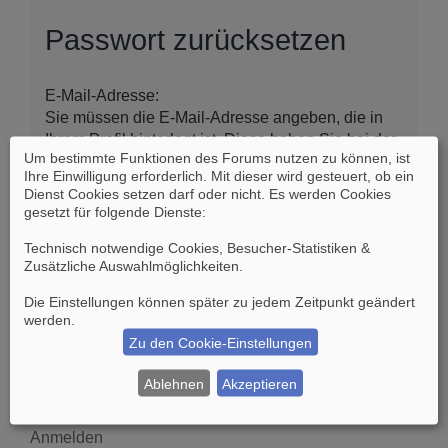
Passwort zurücksetzen
E-Mail-Adresse:
Sie müssen die E-Mail-Adresse angeben, die in
Ihrem Profil hinterlegt ist. Diese haben Sie bei der
Um bestimmte Funktionen des Forums nutzen zu können, ist
Registrierung angegeben oder nachträglich in
Ihre Einwilligung erforderlich. Mit dieser wird gesteuert, ob ein
Ihrem persönlichen Bereich geändert.
Dienst Cookies setzen darf oder nicht. Es werden Cookies
gesetzt für folgende Dienste:
Technisch notwendige Cookies, Besucher-Statistiken &
Zusätzliche Auswahlmöglichkeiten
.
Die Einstellungen können später zu jedem Zeitpunkt geändert
werden.
Zu den Cookie-Einstellungen
Suche
Erweiterte Suche
Ablehnen
Akzeptieren
Anmelden