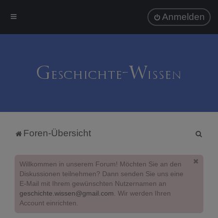
Anmelden
S
Foren-Übersicht
u
c
Willkommen in unserem Forum! Möchten Sie an den
h
Diskussionen teilnehmen? Dann senden Sie uns eine
E-Mail mit Ihrem gewünschten Nutzernamen an
e
geschichte.wissen@gmail.com
. Wir werden Ihren
Account einrichten.