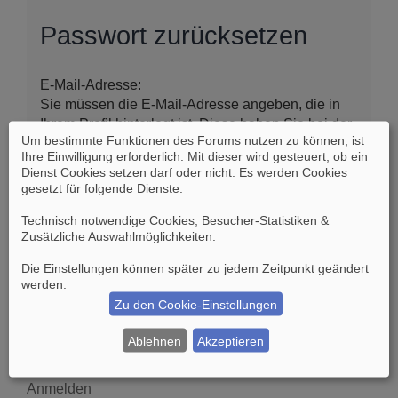
Passwort zurücksetzen
E-Mail-Adresse:
Sie müssen die E-Mail-Adresse angeben, die in
Ihrem Profil hinterlegt ist. Diese haben Sie bei der
Um bestimmte Funktionen des Forums nutzen zu können, ist
Registrierung angegeben oder nachträglich in
Ihre Einwilligung erforderlich. Mit dieser wird gesteuert, ob ein
Ihrem persönlichen Bereich geändert.
Dienst Cookies setzen darf oder nicht. Es werden Cookies
gesetzt für folgende Dienste:
Technisch notwendige Cookies, Besucher-Statistiken &
Zusätzliche Auswahlmöglichkeiten
.
Die Einstellungen können später zu jedem Zeitpunkt geändert
werden.
Zu den Cookie-Einstellungen
Suche
Erweiterte Suche
Ablehnen
Akzeptieren
Anmelden