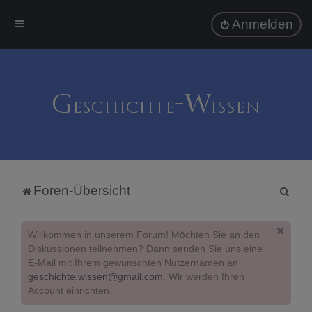
Anmelden
S
Foren-Übersicht
u
c
Willkommen in unserem Forum! Möchten Sie an den
h
Diskussionen teilnehmen? Dann senden Sie uns eine
E-Mail mit Ihrem gewünschten Nutzernamen an
e
geschichte.wissen@gmail.com
. Wir werden Ihren
Account einrichten.