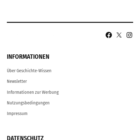
Facebook
X
Insta
Page
Username
INFORMATIONEN
Über Geschichte-Wissen
Newsletter
Informationen zur Werbung
Nutzungsbedingungen
Impressum
DATENSCHUTZ