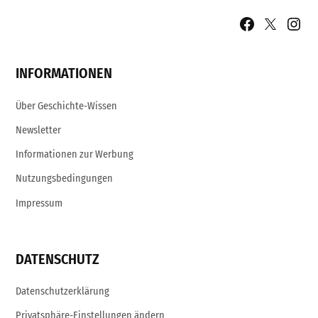
Facebook
X
Insta
Page
Username
INFORMATIONEN
Über Geschichte-Wissen
Newsletter
Informationen zur Werbung
Nutzungsbedingungen
Impressum
DATENSCHUTZ
Datenschutzerklärung
Privatsphäre-Einstellungen ändern