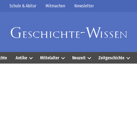
r
Schule & Abitur
Mitmachen
Newsletter
chte
Antike
Mittelalter
Neuzeit
Zeitgeschichte
Open
Open
Open
Open
dropdown
dropdown
dropdown
dropd
menu
menu
menu
menu