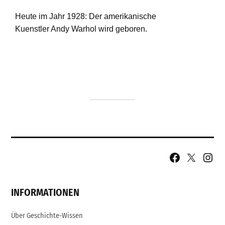
Facebook
X
Insta
Page
Username
INFORMATIONEN
Über Geschichte-Wissen